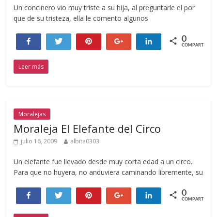
Un concinero vio muy triste a su hija, al preguntarle el por
que de su tristeza, ella le comento algunos
0
Compartir
Twittear
Pin
+1
Compartir
COMPARTIR
Leer más
Moralejas
Moraleja El Elefante del Circo
julio 16, 2009
albita0303
Un elefante fue llevado desde muy corta edad a un circo.
Para que no huyera, no anduviera caminando libremente, su
0
Compartir
Twittear
Pin
+1
Compartir
COMPARTIR