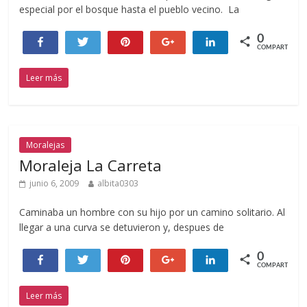
especial por el bosque hasta el pueblo vecino. La
0
Compartir
Twittear
Pin
+1
Compartir
COMPARTIR
Leer más
Moralejas
Moraleja La Carreta
junio 6, 2009
albita0303
Caminaba un hombre con su hijo por un camino solitario. Al
llegar a una curva se detuvieron y, despues de
0
Compartir
Twittear
Pin
+1
Compartir
COMPARTIR
Leer más