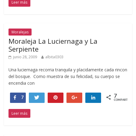
Leer más
Moralejas
Moraleja La Luciernaga y La
Serpiente
junio 28, 2009
albita0303
Una luciernaga recorria tranquila y placidamente cada rincon
del bosque. Como muestra de su felicidad, su cuerpo se
encendia con
7
Compartir
Twittear
Pin
+1
Compartir
7
COMPARTIR
Leer más