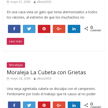
mayo 31, 2009
albita0303
En una casa vivia un gato que tenia atemorizados a todos
los ratones, al extremo de que los muchachos no
0
Compartir
Twittear
Pin
+1
Compartir
COMPARTIR
Leer más
Moralejas
Moraleja La Cubeta con Grietas
mayo 28, 2009
albita0303
Una vieja agrietada cubeta se disculpa con el campesino.
Perdoname por todo el trabajo que te causo al no poder
0
Compartir
Twittear
Pin
+1
Compartir
COMPARTIR