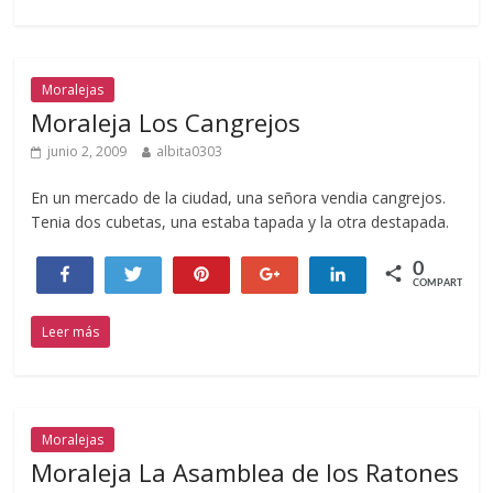
Moralejas
Moraleja Los Cangrejos
junio 2, 2009
albita0303
En un mercado de la ciudad, una señora vendia cangrejos.
Tenia dos cubetas, una estaba tapada y la otra destapada.
0
Compartir
Twittear
Pin
+1
Compartir
COMPARTIR
Leer más
Moralejas
Moraleja La Asamblea de los Ratones