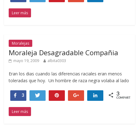
Leer más
Moralejas
Moraleja Desagradable Compañia
mayo 19, 2009
albita0303
Eran los dias cuando las diferencias raciales eran menos
toleradas que hoy. Un hombre de raza negra volaba al lado
3
Compartir
Twittear
Pin
+1
Compartir
3
COMPARTIR
Leer más