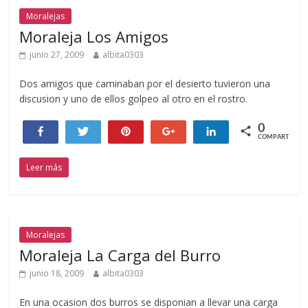
Moralejas
Moraleja Los Amigos
junio 27, 2009
albita0303
Dos amigos que caminaban por el desierto tuvieron una
discusion y uno de ellos golpeo al otro en el rostro.
0
Compartir
Twittear
Pin
+1
Compartir
COMPARTIR
Leer más
Moralejas
Moraleja La Carga del Burro
junio 18, 2009
albita0303
En una ocasion dos burros se disponian a llevar una carga