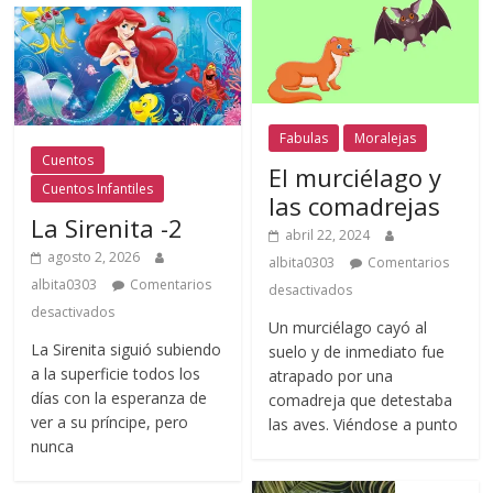
Fabulas
Moralejas
Cuentos
El murciélago y
Cuentos Infantiles
las comadrejas
La Sirenita -2
abril 22, 2024
agosto 2, 2026
albita0303
Comentarios
albita0303
Comentarios
desactivados
desactivados
Un murciélago cayó al
La Sirenita siguió subiendo
suelo y de inmediato fue
a la superficie todos los
atrapado por una
días con la esperanza de
comadreja que detestaba
ver a su príncipe, pero
las aves. Viéndose a punto
nunca