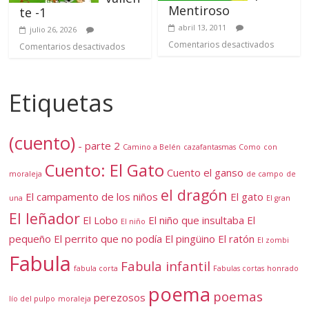
Mentiroso
te -1
abril 13, 2011
julio 26, 2026
Comentarios desactivados
Comentarios desactivados
Etiquetas
(cuento)
- parte 2
Camino a Belén
cazafantasmas
Como
con
Cuento: El Gato
Cuento el ganso
moraleja
de campo
de
el dragón
El campamento de los niños
El gato
una
El gran
El leñador
El Lobo
El niño que insultaba
El
El niño
pequeño
El perrito que no podía
El pingüino
El ratón
El zombi
Fabula
Fabula infantil
fabula corta
Fabulas cortas
honrado
poema
poemas
perezosos
lío del pulpo
moraleja