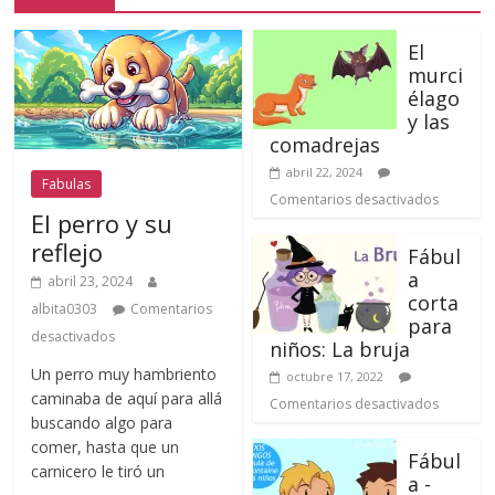
El
murci
élago
y las
comadrejas
abril 22, 2024
Fabulas
Comentarios desactivados
El perro y su
reflejo
Fábul
a
abril 23, 2024
corta
albita0303
Comentarios
para
desactivados
niños: La bruja
Un perro muy hambriento
octubre 17, 2022
caminaba de aquí para allá
Comentarios desactivados
buscando algo para
comer, hasta que un
Fábul
carnicero le tiró un
a -