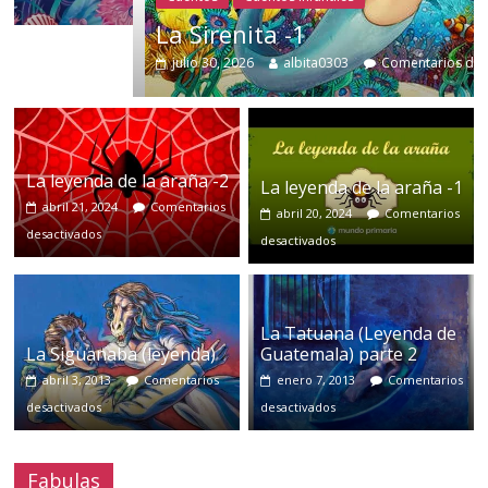
La Sirenita -1
julio 30, 2026
albita0303
Comentarios desactivados
La leyenda de la araña -2
La leyenda de la araña -1
abril 21, 2024
Comentarios
abril 20, 2024
Comentarios
desactivados
desactivados
La Tatuana (Leyenda de
La Siguanaba (leyenda)
Guatemala) parte 2
abril 3, 2013
Comentarios
enero 7, 2013
Comentarios
desactivados
desactivados
Fabulas