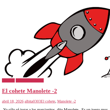
Cuentos
Cuentos Infantiles
El cohete Manolete -2
abril 18, 2026
albita0303
El cohete
,
Manolete -2
-Yo sólo sé jugar a los marcianitos -dijo Manolete-. Es un juego muy