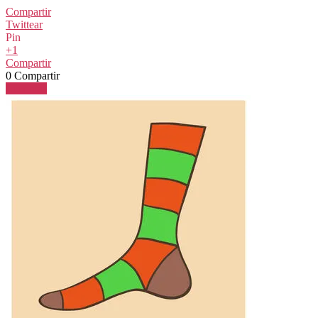
Compartir
Twittear
Pin
+1
Compartir
0
Compartir
Leer más