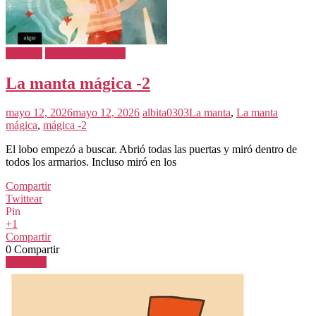
Cuentos
Cuentos Infantiles
La manta mágica -2
mayo 12, 2026
mayo 12, 2026
albita0303
La manta
,
La manta
mágica
,
mágica -2
El lobo empezó a buscar. Abrió todas las puertas y miró dentro de
todos los armarios. Incluso miró en los
Compartir
Twittear
Pin
+1
Compartir
0
Compartir
Leer más