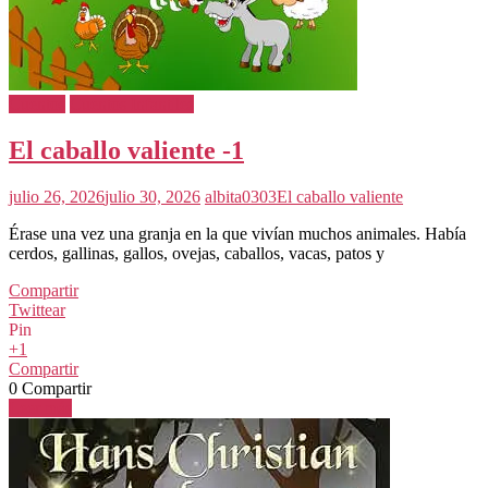
Cuentos
Cuentos Infantiles
El caballo valiente -1
julio 26, 2026
julio 30, 2026
albita0303
El caballo valiente
Érase una vez una granja en la que vivían muchos animales. Había
cerdos, gallinas, gallos, ovejas, caballos, vacas, patos y
Compartir
Twittear
Pin
+1
Compartir
0
Compartir
Leer más