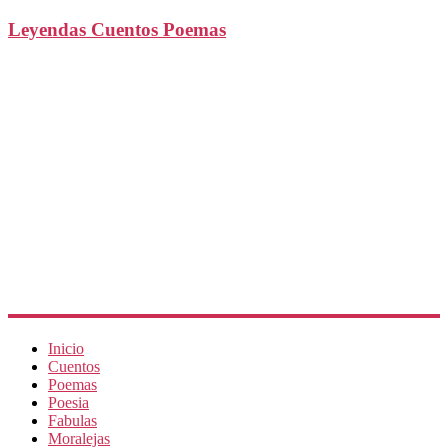
Leyendas Cuentos Poemas
Inicio
Cuentos
Poemas
Poesia
Fabulas
Moralejas