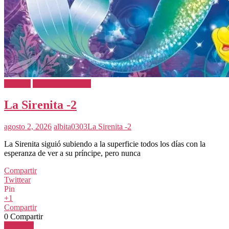
Cuentos
Cuentos Infantiles
La Sirenita -2
agosto 2, 2026
albita0303
La Sirenita -2
La Sirenita siguió subiendo a la superficie todos los días con la
esperanza de ver a su príncipe, pero nunca
Compartir
Twittear
Pin
+1
Compartir
0
Compartir
Leer más