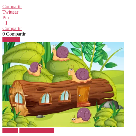
Compartir
Twittear
Pin
+1
Compartir
0
Compartir
Leer más
Cuentos
Cuentos Infantiles