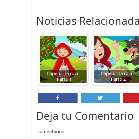
Noticias Relacionada
Caperucita roja –
Caperucita roja –
Parte 1
Parte 2
Compartir
Twittear
Deja tu Comentario
comentarios