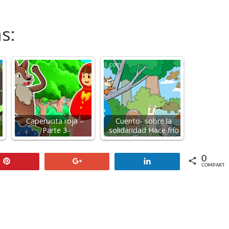
s:
Caperucita roja –
Cuento- sobre la
Parte 3
solidaridad Hace frío
0
Pin
+1
Compartir
COMPARTIR