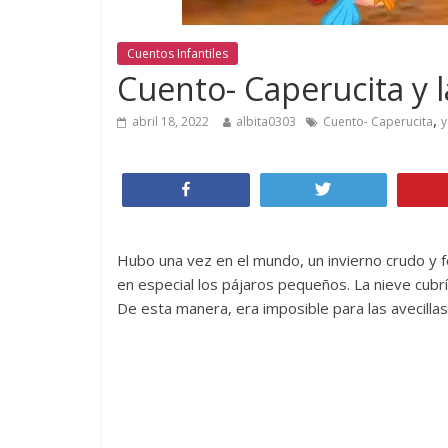
Cuentos Infantiles
Cuento- Caperucita y l
,
abril 18, 2022
albita0303
Cuento- Caperucita
y
Compartir
Twittear
Hubo una vez en el mundo, un invierno crudo y fe
en especial los pájaros pequeños. La nieve cubría
De esta manera, era imposible para las avecillas