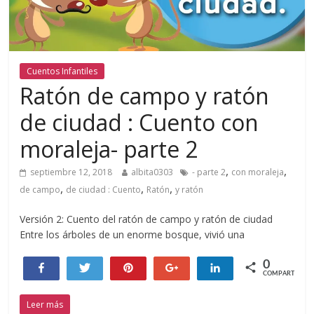
Cuentos Infantiles
Ratón de campo y ratón
de ciudad : Cuento con
moraleja- parte 2
,
,
septiembre 12, 2018
albita0303
- parte 2
con moraleja
,
,
,
de campo
de ciudad : Cuento
Ratón
y ratón
Versión 2: Cuento del ratón de campo y ratón de ciudad
Entre los árboles de un enorme bosque, vivió una
0
Compartir
Twittear
Pin
+1
Compartir
COMPARTIR
Leer más