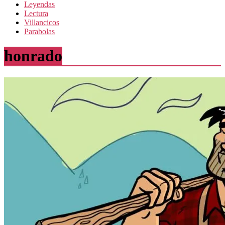
Leyendas
Lectura
Villancicos
Parabolas
honrado