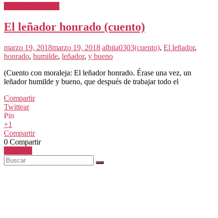
Cuentos Infantiles
El leñador honrado (cuento)
marzo 19, 2018
marzo 19, 2018
albita0303
(cuento)
,
El leñador
,
honrado
,
humilde
,
leñador
,
y bueno
(Cuento con moraleja: El leñador honrado. Érase una vez, un
leñador humilde y bueno, que después de trabajar todo el
Compartir
Twittear
Pin
+1
Compartir
0
Compartir
Leer más