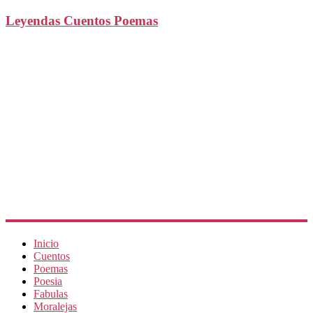
Leyendas Cuentos Poemas
Inicio
Cuentos
Poemas
Poesia
Fabulas
Moralejas