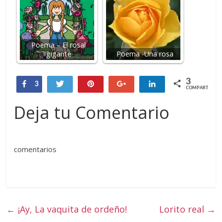
Poema – El rosal
gigante
Poema -Una rosa
3
Compartir
Twittear
Pin
+1
Compartir
3
COMPARTIR
Deja tu Comentario
comentarios
←
¡Ay, La vaquita de ordeño!
Lorito real
→