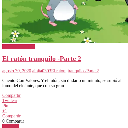
Cuentos Infantiles
El ratón tranquilo -Parte 2
agosto 30, 2020
albita0303
El ratón
,
tranquilo -Parte 2
Cuento Con Valores. Y el ratón, sin dudarlo un minuto, se subió al
lomo del elefante, que con su gran
Compartir
Twittear
Pin
+1
Compartir
0
Compartir
Leer más