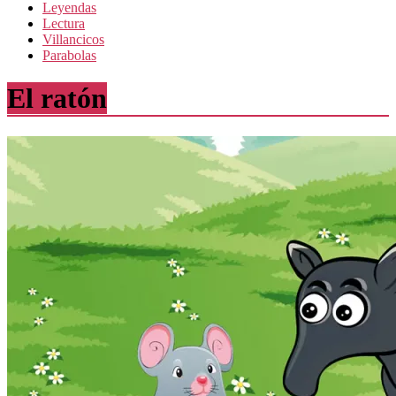
Leyendas
Lectura
Villancicos
Parabolas
El ratón