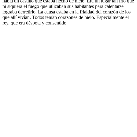
había un castillo que estaba hecho de hielo. Era un lugar tan frío que
ni siquiera el fuego que utlizaban sus habitantes para calentarse
lograba derretirlo. La causa estaba en la frialdad del corazón de los
que allí vivían. Todos tenían corazones de hielo. Especialmente el
rey, que era déspota y consentido.