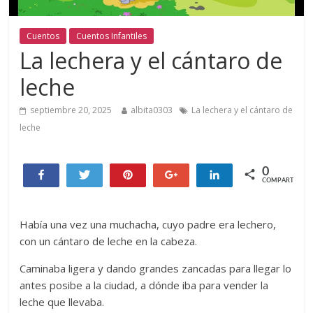
Cuentos
Cuentos Infantiles
La lechera y el cántaro de
leche
septiembre 20, 2025
albita0303
La lechera y el cántaro de
leche
0
Compartir
Twittear
Pin
+1
Compartir
COMPARTIR
Había una vez una muchacha, cuyo padre era lechero,
con un cántaro de leche en la cabeza.
Caminaba ligera y dando grandes zancadas para llegar lo
antes posibe a la ciudad, a dónde iba para vender la
leche que llevaba.