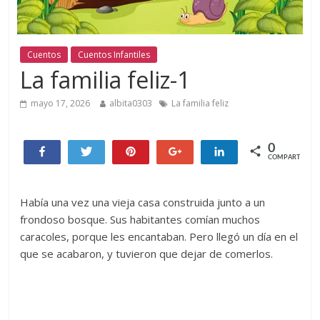
Cuentos
Cuentos Infantiles
La familia feliz-1
mayo 17, 2026
albita0303
La familia feliz
0
Compartir
Twittear
Pin
+1
Compartir
COMPARTIR
Había una vez una vieja casa construida junto a un
frondoso bosque. Sus habitantes comían muchos
caracoles, porque les encantaban. Pero llegó un día en el
que se acabaron, y tuvieron que dejar de comerlos.