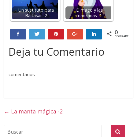
Un sustituto para
El mago y las
Baltasar -2
manzanas -1
0
Compartir
Twittear
Pin
+1
Compartir
COMPARTIR
Deja tu Comentario
comentarios
←
La manta mágica -2